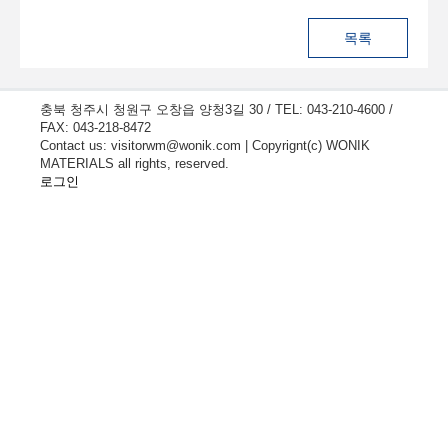
충북 청주시 청원구 오창읍 양청3길 30 / TEL: 043-210-4600 /
FAX: 043-218-8472
Contact us: visitorwm@wonik.com | Copyrignt(c) WONIK
MATERIALS all rights, reserved.
로그인